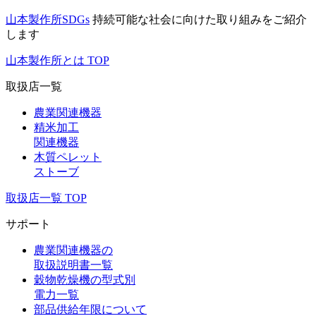
山本製作所SDGs
持続可能な社会に向けた取り組みをご紹介
します
山本製作所とは TOP
取扱店一覧
農業関連機器
精米加工
関連機器
木質ペレット
ストーブ
取扱店一覧 TOP
サポート
農業関連機器の
取扱説明書一覧
穀物乾燥機の型式別
電力一覧
部品供給年限について