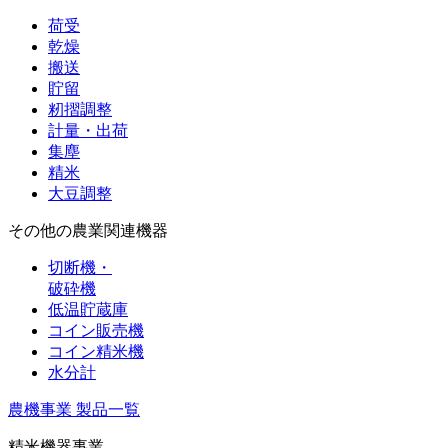
荷受
乾燥
搬送
貯留
籾摺調整
計量・出荷
集塵
精米
大豆調整
その他の農業関連機器
切断機・
破砕機
低温貯蔵庫
コイン販売機
コイン精米機
水分計
農機事業 製品一覧
精米機器事業