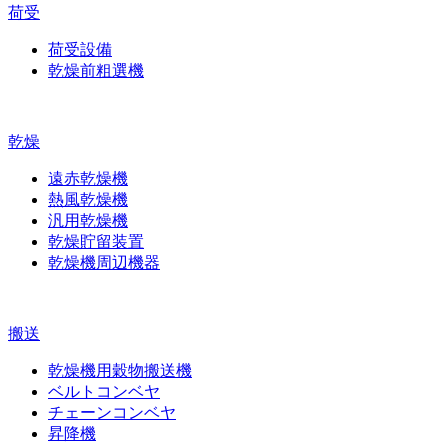
荷受
荷受設備
乾燥前粗選機
乾燥
遠赤乾燥機
熱風乾燥機
汎用乾燥機
乾燥貯留装置
乾燥機周辺機器
搬送
乾燥機用穀物搬送機
ベルトコンベヤ
チェーンコンベヤ
昇降機