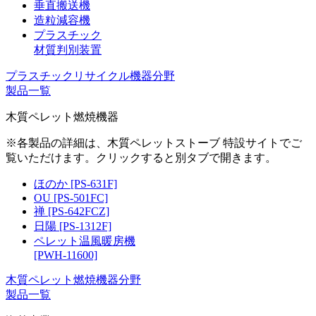
垂直搬送機
造粒減容機
プラスチック
材質判別装置
プラスチックリサイクル機器分野
製品一覧
木質ペレット燃焼機器
※各製品の詳細は、木質ペレットストーブ 特設サイトでご
覧いただけます。クリックすると別タブで開きます。
ほのか [PS-631F]
OU [PS-501FC]
禅 [PS-642FCZ]
日陽 [PS-1312F]
ペレット温風暖房機
[PWH-11600]
木質ペレット燃焼機器分野
製品一覧