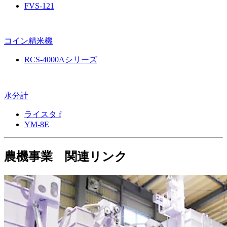
FVS-121
コイン精米機
RCS-4000Aシリーズ
水分計
ライスタ f
YM-8E
農機事業 関連リンク