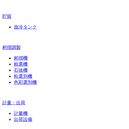
貯留
放冷タンク
籾摺調製
籾摺機
粗選機
石抜機
粒選別機
色彩選別機
計量・出荷
計量機
出荷設備