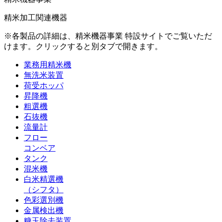
精米加工関連機器
※各製品の詳細は、精米機器事業 特設サイトでご覧いただ
けます。クリックすると別タブで開きます。
業務用精米機
無洗米装置
荷受ホッパ
昇降機
粗選機
石抜機
流量計
フロー
コンベア
タンク
混米機
白米精選機
（シフタ）
色彩選別機
金属検出機
糠玉除去装置