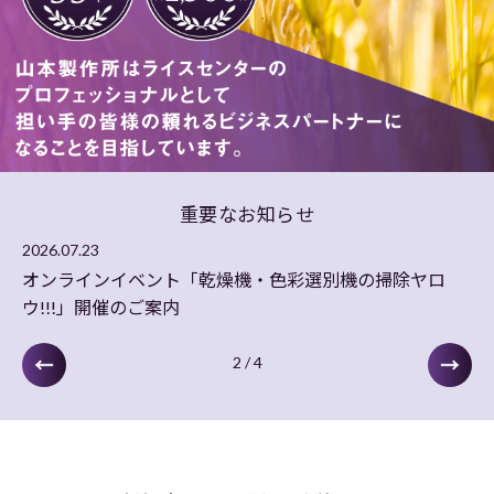
重要なお知らせ
2026.07.23
20
オンラインイベント「乾燥機・色彩選別機の掃除ヤロ
オ
ウ!!!」開催のご案内
弾
2
/
4