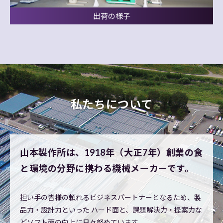
出荷の様子
私たちについて
山本製作所は、
1918年（大正7年）創業の
食
と環境の
分野に携わる機械メーカーです。
担い手の皆様の頼れるビジネスパートナーとなるため、
製
品力・設計力といった
ハード面と、
課題解決力・提案力な
ど
ソフト面の向上に日々努めています。