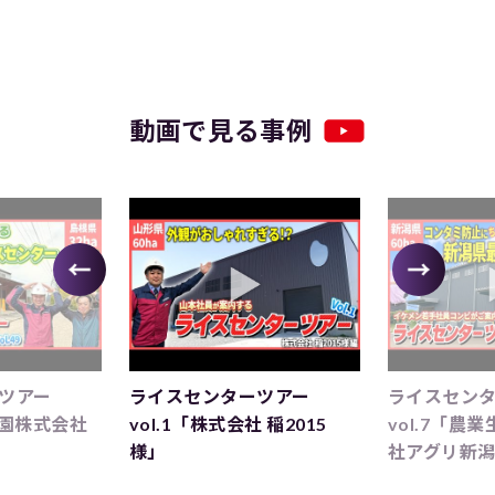
動画で見る事例
ツアー
ライスセンターツアー
ライスセン
田農園株式会社
vol.1「株式会社 稲2015
vol.7「農
様」
社アグリ新