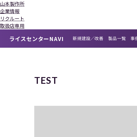
山本製作所
企業情報
リクルート
取扱店専用
ライスセンターNAVI
新規建設
／改善
製品一覧
事
TEST