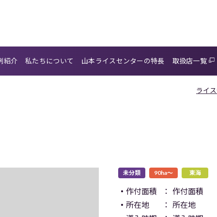
例紹介
私たちに
ついて
山本ライス
センターの特長
取扱店一覧
ライス
未分類
90ha〜
東海
作付面積
作付面積
所在地
所在地