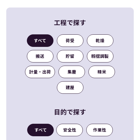
工程で探す
すべて
荷受
乾燥
搬送
貯留
籾摺調製
計量・出荷
集塵
精米
建屋
目的で探す
すべて
安全性
作業性