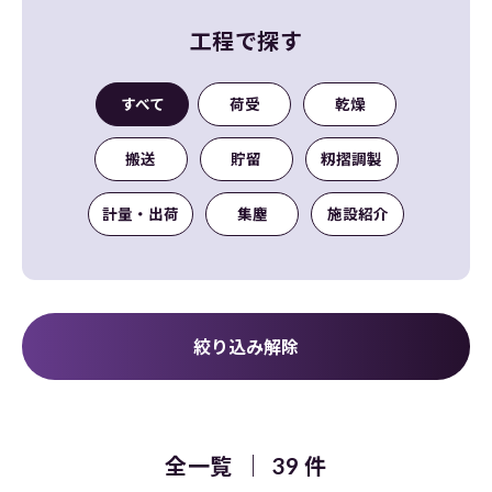
工程で探す
すべて
荷受
乾燥
搬送
貯留
籾摺調製
計量・出荷
集塵
施設紹介
全一覧
39 件