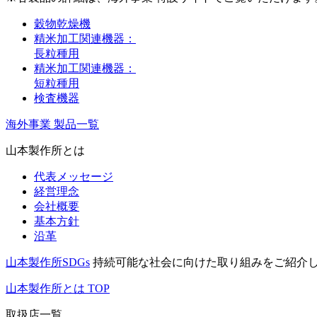
穀物乾燥機
精米加工関連機器：
長粒種用
精米加工関連機器：
短粒種用
検査機器
海外事業 製品一覧
山本製作所とは
代表メッセージ
経営理念
会社概要
基本方針
沿革
山本製作所SDGs
持続可能な社会に向けた取り組みをご紹介
山本製作所とは TOP
取扱店一覧