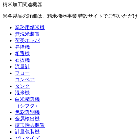
精米加工関連機器
※各製品の詳細は、精米機器事業 特設サイトでご覧いただ
業務用精米機
無洗米装置
荷受ホッパ
昇降機
粗選機
石抜機
流量計
フロー
コンベア
タンク
混米機
白米精選機
（シフタ）
色彩選別機
金属検出機
糠玉除去装置
計量包装機
パレタイズ