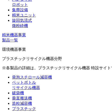
ロボット
集塵設備
精米ユニット
旋回気流式
微粉砕機
精米機器事業
製品一覧
環境機器事業
プラスチックリサイクル機器分野
※各製品の詳細は、プラスチックリサイクル機器 特設サイ
発泡スチロール減容機
ペットボトル
リサイクル機器
破袋機
垂直搬送機
造粒減容機
プラスチック