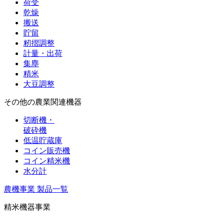
荷受
乾燥
搬送
貯留
籾摺調整
計量・出荷
集塵
精米
大豆調整
その他の農業関連機器
切断機・
破砕機
低温貯蔵庫
コイン販売機
コイン精米機
水分計
農機事業 製品一覧
精米機器事業