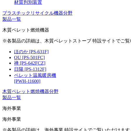
材質判別装置
プラスチックリサイクル機器分野
製品一覧
木質ペレット燃焼機器
※各製品の詳細は、木質ペレットストーブ 特設サイトでご
ほのか [PS-631F]
OU [PS-501FC]
禅 [PS-642FCZ]
日陽 [PS-1312F]
ペレット温風暖房機
[PWH-11600]
木質ペレット燃焼機器分野
製品一覧
海外事業
海外事業
※各製品の詳細は、海外事業 特設サイトでご覧いただけま