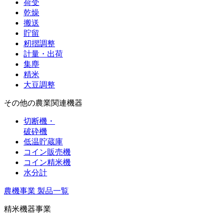
荷受
乾燥
搬送
貯留
籾摺調整
計量・出荷
集塵
精米
大豆調整
その他の農業関連機器
切断機・
破砕機
低温貯蔵庫
コイン販売機
コイン精米機
水分計
農機事業 製品一覧
精米機器事業