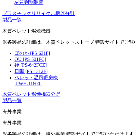
材質判別装置
プラスチックリサイクル機器分野
製品一覧
木質ペレット燃焼機器
※各製品の詳細は、木質ペレットストーブ 特設サイトでご
ほのか [PS-631F]
OU [PS-501FC]
禅 [PS-642FCZ]
日陽 [PS-1312F]
ペレット温風暖房機
[PWH-11600]
木質ペレット燃焼機器分野
製品一覧
海外事業
海外事業
※各製品の詳細は、海外事業 特設サイトでご覧いただけま