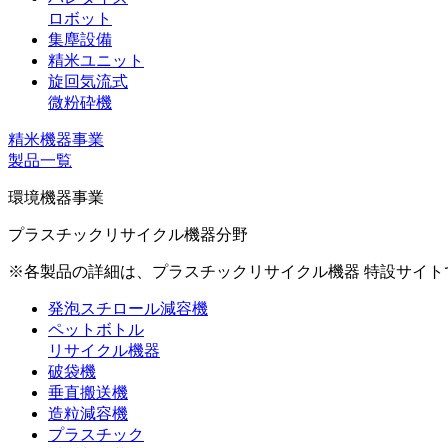
ロボット
集塵設備
精米ユニット
旋回気流式
微粉砕機
精米機器事業
製品一覧
環境機器事業
プラスチックリサイクル機器分野
※各製品の詳細は、プラスチックリサイクル機器 特設サイ
発泡スチロール減容機
ペットボトル
リサイクル機器
破袋機
垂直搬送機
造粒減容機
プラスチック