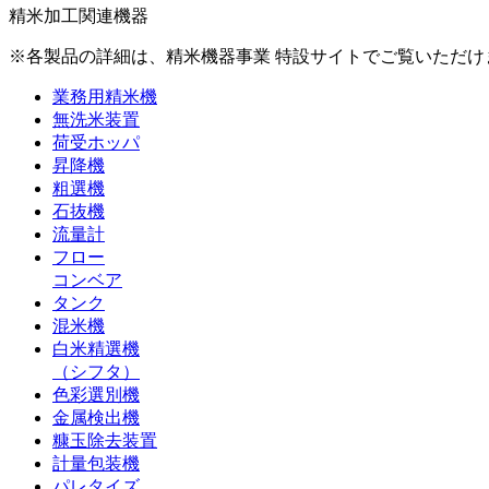
精米加工関連機器
※各製品の詳細は、精米機器事業 特設サイトでご覧いただ
業務用精米機
無洗米装置
荷受ホッパ
昇降機
粗選機
石抜機
流量計
フロー
コンベア
タンク
混米機
白米精選機
（シフタ）
色彩選別機
金属検出機
糠玉除去装置
計量包装機
パレタイズ