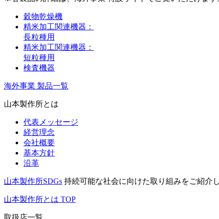
穀物乾燥機
精米加工関連機器：
長粒種用
精米加工関連機器：
短粒種用
検査機器
海外事業 製品一覧
山本製作所とは
代表メッセージ
経営理念
会社概要
基本方針
沿革
山本製作所SDGs
持続可能な社会に向けた取り組みをご紹介
山本製作所とは TOP
取扱店一覧