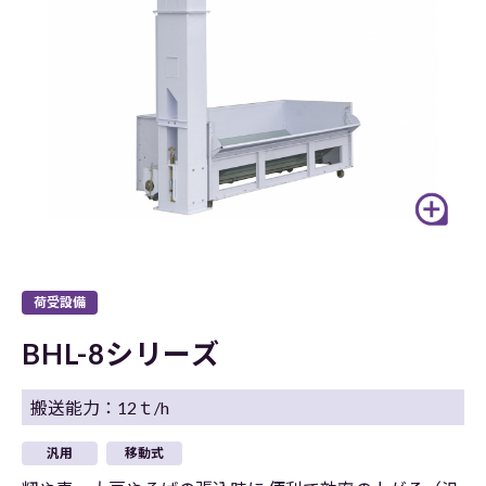
荷受設備
BHL-8シリーズ
搬送能力：12ｔ/h
汎用
移動式