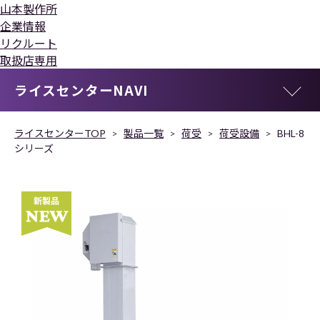
山本製作所
企業情報
リクルート
取扱店専用
ライスセンターNAVI
ライスセンターTOP
製品一覧
荷受
荷受設備
BHL-8
シリーズ