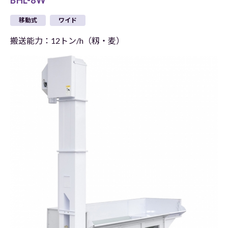
BHL-8W
移動式
ワイド
搬送能力：12トン/h（籾・麦）