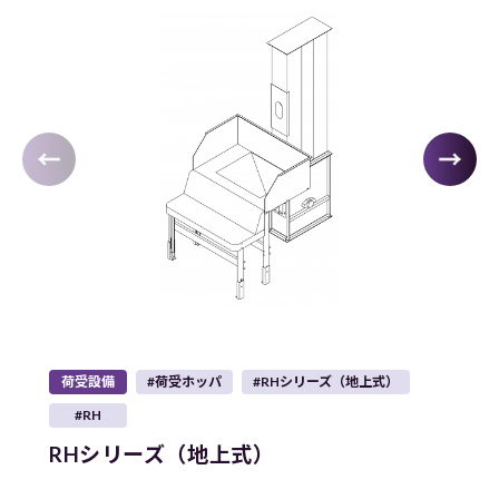
荷受設備
#荷受ホッパ
#RHシリーズ（地上式）
荷
#RH
RHシリーズ（地上式）
R