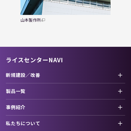
山本製作所
精米機
ライスセンターNAVI
新規建設／改善
製品一覧
事例紹介
私たちについて