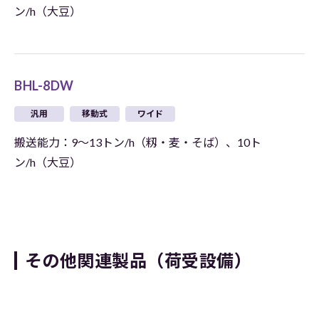
ン/h（大豆）
BHL-8DW
汎用
移動式
ワイド
搬送能力：9～13トン/h（籾・麦・そば）、10ト
ン/h（大豆）
その他関連製品（荷受設備）