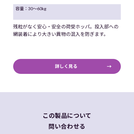
容量：30～60kg
容量
残粒がなく安心・安全の荷受ホッパ。投入部への
残
網装着により大きい異物の混入を防ぎます。
網
詳しく見る
この製品について
問い合わせる