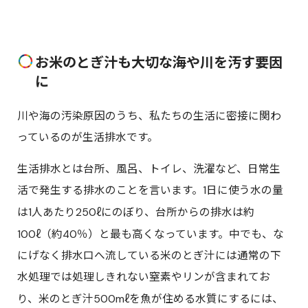
お米のとぎ汁も大切な海や川を汚す要因
に
川や海の汚染原因のうち、私たちの生活に密接に関わ
っているのが生活排水です。
生活排水とは台所、風呂、トイレ、洗濯など、日常生
活で発生する排水のことを言います。1日に使う水の量
ℓ
は1人あたり250
にのぼり、台所からの排水は約
ℓ
100
（約40％）と最も高くなっています。中でも、な
にげなく排水口へ流している米のとぎ汁には通常の下
水処理では処理しきれない窒素やリンが含まれてお
ℓ
り、米のとぎ汁500m
を魚が住める水質にするには、