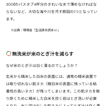
ℓ
300
のバスタブ4杯分のきれいな水で薄めなければな
らないなど、大切な海や川を汚す原因の1つとなってい
ます。
※出典：環境省「
生活排水読本
」
無洗米が米のとぎ汁を減らす
なぜ米のとぎ汁は白く濁るのでしょうか？
玄米から精米した白米の表面には、通常の精米装置で
は取り切れない肌ヌカ（精白米の表面に残っている粘
着性の高いヌカ）が残ってしまいます。この肌ヌカを取
り除くために精米した白米を炊く前はとぎ洗いが必要
となり、水に溶けだした肌ヌカによってとぎ汁は白く濁