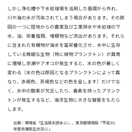
しかし浄化槽や下水処理場を活用した循環から外れ、
川や海の水が汚染されてしまう場合があります。その原
因の一つに陸地からの農業及び工業排水や未処理の下
水、油、栄養塩類、堆積物など流出があります。それら
に含まれた有機物が海水を富栄養化させ、水中に生存
している微細な生物（特に植物プランクトン）が異常
に増殖し赤潮やアオコが発生すると、水の色が著しく
変わる（水の色は原因となるプランクトンによって異
なり、赤褐色、茶褐色などの色を呈します）だけでな
く、水中の酸素が欠乏したり、毒素を持ったプランク
トンが発生するなど、海洋生物に大きな被害をもたら
します。
出典：環境省「
生活排水読本
」、東京都環境局「
平成30
年度赤潮発生状況
」